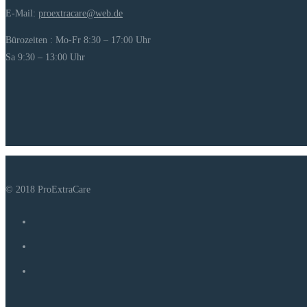
E-Mail:
proextracare@web.de
Bürozeiten : Mo-Fr 8:30 – 17:00 Uhr
Sa 9:30 – 13:00 Uhr
© 2018 ProExtraCare