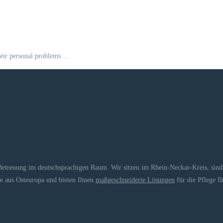
heir personal problems …
Betreuung im deutschsprachigen Raum. Wir sitzen im Rhein-Neckar-Kreis, sind a
fte aus Osteuropa und bieten Ihnen
maßgeschneiderte Lösungen
für die Pflege I