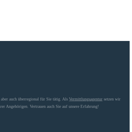
ber auch überregional für Sie tätig. Als
Vermittlungsagentur
setzen wir
hrer Angehörigen. Vertrauen auch Sie auf unsere Erfahrung!