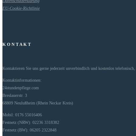
Datenschutzerklärung
EU-Cookie-Richtlinie
K O N T A K T
Kontaktieren Sie uns gerne jederzeit unverbindlich und kostenlos telefonisch
Kontaktinformationen:
24stundenpflege.com
Breslauerstr. 3
68809 Neulußheim (Rhein Neckar Kreis)
Mobil: 0176 55016406
Festnetz (NRW): 02236 3318382
Festnetz (BW): 06205 2322848