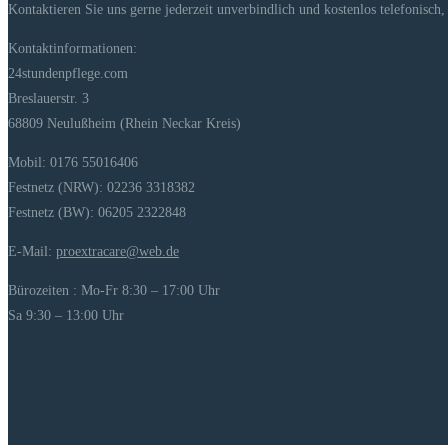
Kontaktieren Sie uns gerne jederzeit unverbindlich und kostenlos telefonisch
Kontaktinformationen:
24stundenpflege.com
Breslauerstr. 3
68809 Neulußheim (Rhein Neckar Kreis)
Mobil: 0176 55016406
Festnetz (NRW): 02236 3318382
Festnetz (BW): 06205 2322848
E-Mail:
proextracare@web.de
Bürozeiten : Mo-Fr 8:30 – 17:00 Uhr
Sa 9:30 – 13:00 Uhr