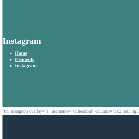
Instagram
Home
Elements
Instagram
[tm_instagram overlay=“1″ username=“vc.healsoul“ columns=“xs:2;md:3;lg: