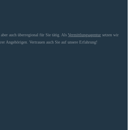
ber auch überregional für Sie tätig. Als
Vermittlungsagentur
setzen wir
hrer Angehörigen. Vertrauen auch Sie auf unsere Erfahrung!