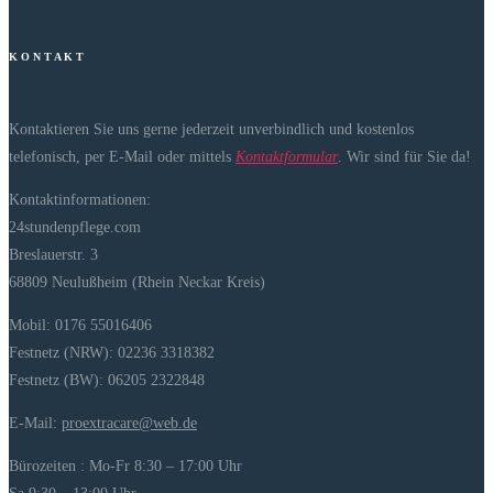
K O N T A K T
Kontaktieren Sie uns gerne jederzeit unverbindlich und kostenlos
telefonisch, per E-Mail oder mittels
Kontaktformular
. Wir sind für Sie da!
Kontaktinformationen:
24stundenpflege.com
Breslauerstr. 3
68809 Neulußheim (Rhein Neckar Kreis)
Mobil: 0176 55016406
Festnetz (NRW): 02236 3318382
Festnetz (BW): 06205 2322848
E-Mail:
proextracare@web.de
Bürozeiten : Mo-Fr 8:30 – 17:00 Uhr