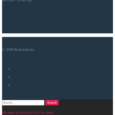
Sa 9:30 – 13:00 Uhr
© 2018 ProExtraCare
Search
Search
for:
Hit enter to search or ESC to close