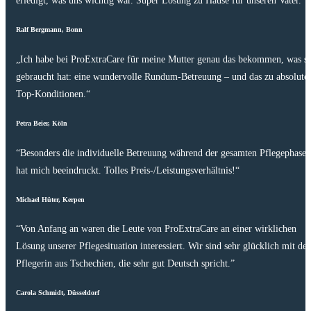
erledigt, was uns wichtig war. Super Lösung zu Hause für unseren Vater.”
Ralf Bergmann, Bonn
„Ich habe bei ProExtraCare für meine Mutter genau das bekommen, was si
gebraucht hat: eine wundervolle Rundum-Betreuung – und das zu absolute
Top-Konditionen.“
Petra Beier, Köln
“Besonders die individuelle Betreuung während der gesamten Pflegephase
hat mich beeindruckt. Tolles Preis-/Leistungsverhältnis!“
Michael Hüter, Kerpen
“Von Anfang an waren die Leute von ProExtraCare an einer wirklichen
Lösung unserer Pflegesituation interessiert. Wir sind sehr glücklich mit der
Pflegerin aus Tschechien, die sehr gut Deutsch spricht.”
Carola Schmidt, Düsseldorf