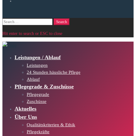
Search
Search
for:
Hit enter to search or ESC to close
Leistungen / Ablauf
Leistungen
24 Stunden häusliche Pflege
Ablauf
Pflegegrade & Zuschüsse
Pflegegrade
Zuschüsse
Aktuelles
Über Uns
Qualitätskriterien & Ethik
Pflegekräfte