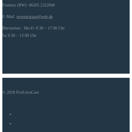
Festnetz (BW): 06205 2322848
E-Mail:
proextracare@web.de
Bürozeiten : Mo-Fr 8:30 – 17:00 Uhr
Sa 9:30 – 13:00 Uhr
© 2018 ProExtraCare