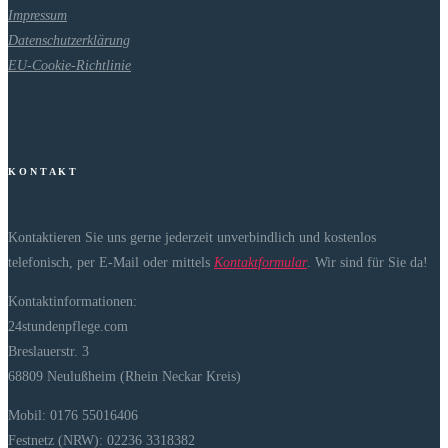
Impressum
Datenschutzerklärung
EU-Cookie-Richtlinie
K O N T A K T
Kontaktieren Sie uns gerne jederzeit unverbindlich und kostenlos
telefonisch, per E-Mail oder mittels
Kontaktformular
. Wir sind für Sie da!
Kontaktinformationen:
24stundenpflege.com
Breslauerstr. 3
68809 Neulußheim (Rhein Neckar Kreis)
Mobil: 0176 55016406
Festnetz (NRW): 02236 3318382