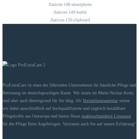
.flaticon-148-smartphone
.flaticon-149-bottle
.flaticon-150-clipboard
ProExtraCare ist eines der führenden Unternehmen für häusliche Pflege und
Betreuung im deutschsprachigen Raum. Wir sitzen im Rhein-Neckar-Kreis,
sind aber auch überregional für Sie tätig. Als
Vermittlungsagentur
setzen
wir dabei ausschließlich auf hochqualifizierte und zugleich bezahlbare
Pflegekräfte aus Osteuropa und bieten Ihnen
maßgeschneiderte Lösungen
für die Pflege Ihrer Angehörigen. Vertrauen auch Sie auf unsere Erfahrung!