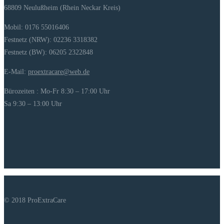
68809 Neulußheim (Rhein Neckar Kreis)
Mobil: 0176 55016406
Festnetz (NRW): 02236 3318382
Festnetz (BW): 06205 2322848
E-Mail:
proextracare@web.de
Bürozeiten : Mo-Fr 8:30 – 17:00 Uhr
Sa 9:30 – 13:00 Uhr
© 2018 ProExtraCare