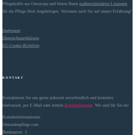
Pflegekräfte aus Osteuropa und bieten Ihnen
maßgeschneiderte Lösungen
für die Pflege Ihrer Angehörigen. Vertrauen auch Sie auf unsere Erfahrung!
Impressum
Datenschutzerklärung
EU-Cookie-Richtlinie
K O N T A K T
Kontaktieren Sie uns gerne jederzeit unverbindlich und kostenlos
telefonisch, per E-Mail oder mittels
Kontaktformular
. Wir sind für Sie da!
Kontaktinformationen:
24stundenpflege.com
Breslauerstr. 3