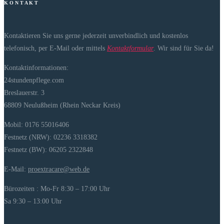
K O N T A K T
Kontaktieren Sie uns gerne jederzeit unverbindlich und kostenlos
telefonisch, per E-Mail oder mittels
Kontaktformular
. Wir sind für Sie da!
Kontaktinformationen:
24stundenpflege.com
Breslauerstr. 3
68809 Neulußheim (Rhein Neckar Kreis)
Mobil: 0176 55016406
Festnetz (NRW): 02236 3318382
Festnetz (BW): 06205 2322848
E-Mail:
proextracare@web.de
Bürozeiten : Mo-Fr 8:30 – 17:00 Uhr
Sa 9:30 – 13:00 Uhr